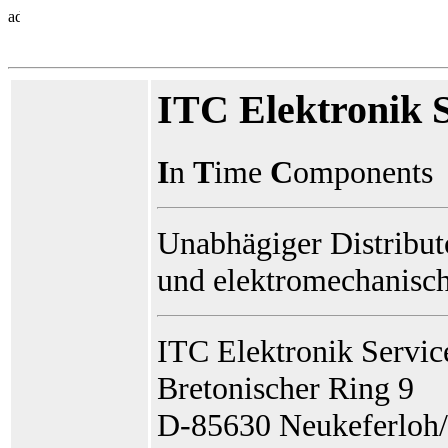
ITC Elektronik
I
n
T
ime
C
omponents
Unabhägiger Distributo
und elektromechanisc
ITC Elektronik Serv
Bretonischer Ring 9
D-85630 Neukeferloh